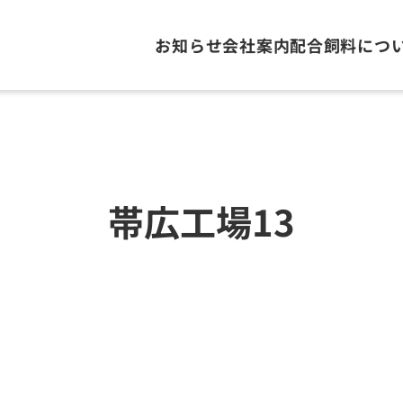
お知らせ
会社案内
配合飼料につ
帯広工場13